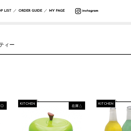
バ
ウ
バ
サ
マ
カ
プ
バ
テ
収
ッ
ォ
ラ
マ
ッ
ト
ラ
ッ
ス
納
／
／
P LIST
ORDER GUIDE
MY PAGE
instagram
グ
ー
エ
ー
ト
ラ
ン
グ
タ
ル
テ
リ
タ
ー
フ
デ
ィ
ー
ー・
ポ
ク
ク
レ
ァ
コ
ー
ハ
ー
リ
ッ
イ
ボ
ブ
レ
ン
チ
ス
シ
テ
ン
デ
リ
ー
ギ
ラ
マ
ョ
ー
グ
ィ
ッ
シ
ン
ティー
イ
ス
ン
ブ
ッ
ー
ク
ョ
グ
小
ト・
ル
ズ
ケ
ン
物
照
ウ
ア
入
ブ
マ
ガ
明
エ
イ
用
れ
ラ
ル
サ
レ
ス
ア
ミ
品
ン
チ
ン
ー
タ
テ
ウ
ケ
カ
グ
ジ
ン
ー
バ
ォ
ッ
バ
フ
ラ
ハ
ド
シ
ン
ー
ト
ー/
ァ
ス
ン
デ
ョ
ダ
ク
ル
カ
ブ
ド
コ
ン
ナ・
ロ
デ
ー
リ
ケ
レ
ハ
防
ッ
コ
テ
ッ
ア
ー
ン
寒
ク
KITCHEN
KITCHEN
レ
ン
ク
用
庫◎
在庫△
シ
カ
具
ー
品
ョ
チ
シ
ス
ン
サ
バ
ョ
レ
テ
ニ
ラ
ヘ
ン
そ
ジ
ー
タ
エ
ア
の
ャ
シ