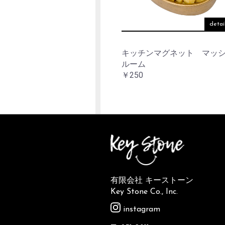
detai
キッチンマグネット マッ
ルーム
￥250
有限会社 キーストーン
Key Stone Co., Inc.
instagram