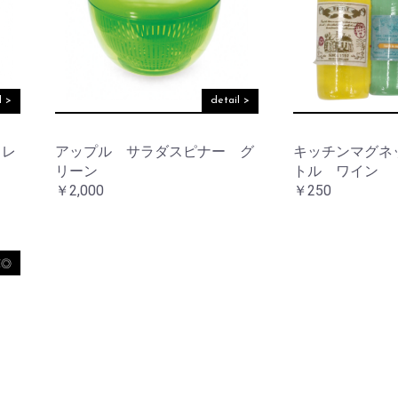
リ
テ
ケ
他
ー
ョ
ス
ー
ィ
ア
ナ
タ
ー
用
リ
ン
品
そ
収
ー
ド
の
納
デ
他
ア
コ
そ
l >
detail >
ロ
レ
そ
の
マ
ー
の
他
シ
他
 レ
アップル サラダスピナー グ
キッチンマグネ
ョ
そ
テ
リーン
トル ワイン
ン
の
ウ
ー
￥2,000
￥250
他
ォ
ブ
ノ
ー
ル
ス
ル
ウ
タ
デ
エ
ル
コ
ア
庫◎
ジ
レ
お買い物を続ける
カートへ進む
ッ
ー
ラ
ク
シ
イ
ョ
ト・
ン
レ
照
タ
明
ー
フ
ラ
マ