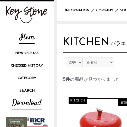
／
／
INFORMATION
COMPANY
SHO
Item
KITCHEN
バラエ
NEW RELEASE
CHECKED HISTORY
CATEGORY
5件
の商品が見つかりました
Download
KITCHEN
在