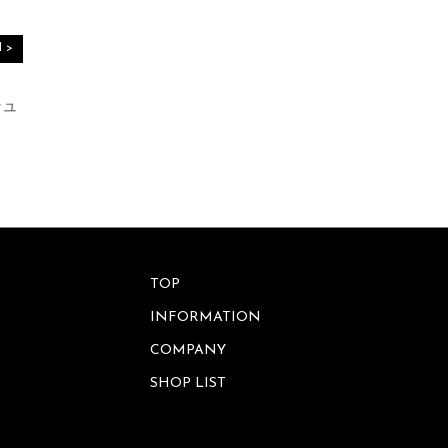
ワ
ッ
ー
ト
ベ
l >
ー
ス
サ
ニ
シュ
タ
フ
リ
レ
ー
ー
ム
ア
ウ
小
ト
物
ド
入
ア
れ
TOP
バ
ラ
INFORMATION
ッ
イ
グ
ト・
COMPANY
照
明
ウ
SHOP LIST
ォ
ー
レ
ル
タ
デ