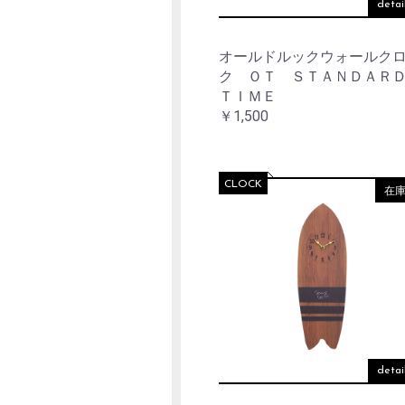
detai
オールドルックウォールク
ク ＯＴ ＳＴＡＮＤＡ
ＴＩＭＥ
￥1,500
CLOCK
在
detai