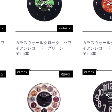
リ
テ
ケ
他
ー
ョ
ス
ー
ィ
ア
ナ
タ
ー
用
リ
ン
品
そ
収
ー
ド
の
納
デ
他
ア
コ
そ
l >
detail >
ロ
レ
そ
の
マ
ー
の
他
シ
他
ハワ
ガラスウォールクロック ハワ
ガラスウォール
ョ
そ
テ
イアンレコード グリーン
イアンレコード
ン
の
ウ
ー
￥2,500
￥2,500
他
ォ
ブ
ノ
ー
ル
ス
ル
ウ
タ
デ
エ
ル
コ
ア
CLOCK
CLOCK
庫△
在庫◎
ジ
レ
ッ
ー
ラ
ク
シ
イ
ョ
ト・
ン
レ
照
タ
明
ー
フ
ラ
マ