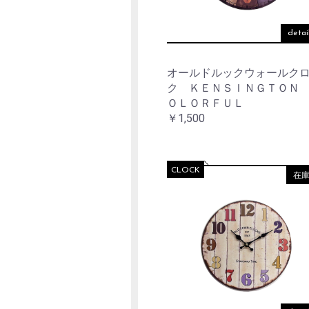
detai
オールドルックウォールク
ク ＫＥＮＳＩＮＧＴＯＮ
ＯＬＯＲＦＵＬ
￥1,500
CLOCK
在