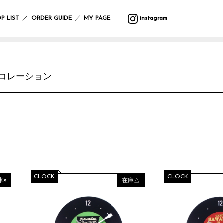
バ
ウ
バ
サ
マ
カ
プ
バ
テ
収
ッ
ォ
ラ
マ
ッ
ト
ラ
ッ
ス
納
／
／
P LIST
ORDER GUIDE
MY PAGE
instagram
グ
ー
エ
ー
ト
ラ
ン
グ
タ
ル
テ
リ
タ
ー
フ
デ
ィ
ー
ー・
ポ
ク
ク
レ
ァ
コ
ー
ハ
ー
リ
ッ
イ
ボ
ブ
レ
ン
チ
ス
シ
テ
ン
デ
リ
ー
ギ
ラ
マ
ョ
ー
グ
ィ
ッ
シ
ン
コレーション
イ
ス
ン
ブ
ッ
ー
ク
ョ
グ
小
ト・
ル
ズ
ケ
ン
物
照
ウ
ア
入
ブ
マ
ガ
明
エ
イ
用
れ
ラ
ル
サ
レ
ス
ア
ミ
品
ン
チ
ン
ー
タ
テ
ウ
ケ
カ
グ
ジ
ン
ー
バ
ォ
ッ
バ
フ
ラ
ハ
ド
シ
ン
ー
ト
ー/
ァ
ス
ン
デ
ョ
ダ
ク
ル
カ
ブ
ド
コ
ン
ナ・
ロ
デ
ー
リ
ケ
レ
ハ
防
ッ
コ
テ
ッ
ア
ー
ン
寒
ク
CLOCK
CLOCK
レ
ン
ク
用
庫×
在庫△
シ
カ
具
ー
品
ョ
チ
シ
ス
ン
サ
バ
ョ
レ
テ
ニ
ラ
ヘ
ン
そ
ジ
ー
タ
エ
ア
の
ャ
シ