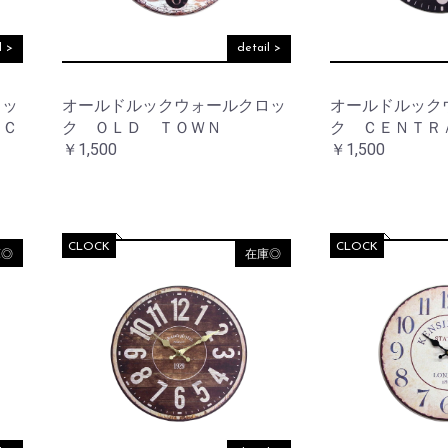
ワ
ッ
ー
ト
ベ
l >
detail >
ー
ス
サ
ニ
ロッ
オールドルックウォールクロッ
オールドルック
タ
フ
 Ｃ
ク ＯＬＤ ＴＯＷＮ
ク ＣＥＮＴＲ
リ
レ
ー
￥1,500
￥1,500
ー
ム
ア
ウ
小
ト
物
ド
入
CLOCK
CLOCK
庫◎
在庫◎
ア
れ
お買い物を続ける
カートへ進む
バ
ラ
ッ
イ
グ
ト・
照
明
ウ
ォ
ー
レ
ル
タ
デ