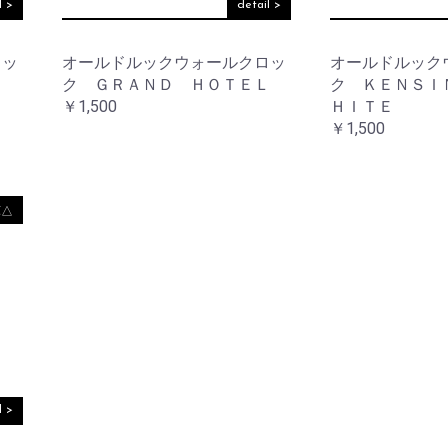
ー
l >
detail >
コ
レ
ー
ロッ
オールドルックウォールクロッ
オールドルック
シ
ＲＤ
ク ＧＲＡＮＤ ＨＯＴＥＬ
ク ＫＥＮＳＩ
ョ
ン
￥1,500
ＨＩＴＥ
￥1,500
レ
イ
ン
グ
庫△
ッ
ズ
l >