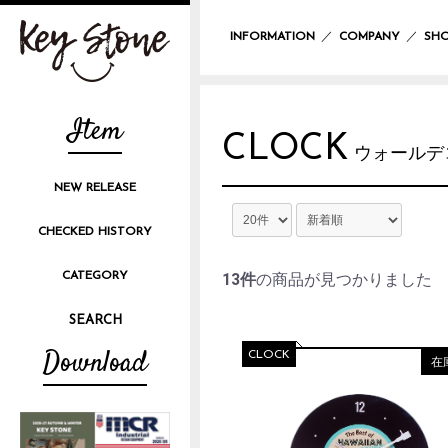
／
／
INFORMATION
COMPANY
SHO
Item
CLOCK
ウォールデ
NEW RELEASE
CHECKED HISTORY
CATEGORY
13件
の商品が見つかりました
Download
CLOCK
在