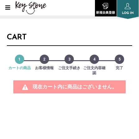
CART
1
2
3
4
5
カートの商品
お客様情報
ご注文手続き
ご注文内容確
完了
認
現在カート内に商品はございません。