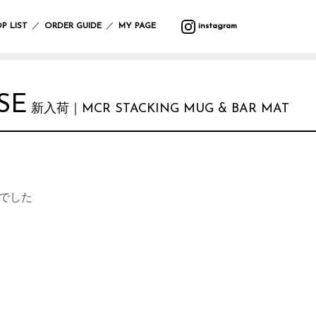
バ
ウ
バ
サ
マ
カ
プ
バ
テ
収
ッ
ォ
ラ
マ
ッ
ト
ラ
ッ
ス
納
／
／
P LIST
ORDER GUIDE
MY PAGE
instagram
グ
ー
エ
ー
ト
ラ
ン
グ
タ
ル
テ
リ
タ
ー
フ
デ
ィ
ー
ー・
ポ
ク
ク
レ
ァ
コ
ー
ハ
ー
リ
ッ
イ
ボ
ブ
レ
ン
チ
ス
シ
テ
ン
デ
リ
ー
ギ
SE
ラ
マ
ョ
ー
グ
ィ
ッ
シ
ン
新入荷｜MCR STACKING MUG & BAR MAT
イ
ス
ン
ブ
ッ
ー
ク
ョ
グ
小
ト・
ル
ズ
ケ
ン
物
照
ウ
ア
入
ブ
マ
ガ
明
エ
イ
用
れ
ラ
ル
サ
レ
ス
ア
ミ
品
ン
チ
ン
ー
タ
テ
ウ
ケ
カ
グ
ジ
ン
ー
バ
ォ
ッ
バ
フ
ラ
ハ
でした
ド
シ
ン
ー
ト
ー/
ァ
ス
ン
デ
ョ
ダ
ク
ル
カ
ブ
ド
コ
ン
ナ・
ロ
デ
ー
リ
ケ
レ
ハ
防
ッ
コ
テ
ッ
ア
ー
ン
寒
ク
レ
ン
ク
用
シ
カ
具
ー
品
ョ
チ
シ
ス
ン
サ
バ
ョ
レ
テ
ニ
ラ
ヘ
ン
そ
ジ
ー
タ
エ
ア
の
ャ
シ