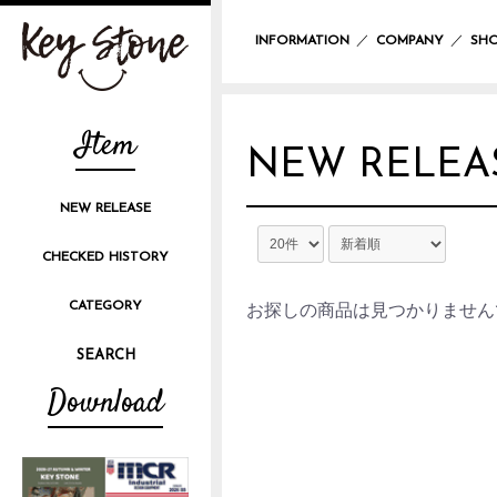
／
／
INFORMATION
COMPANY
SHO
Item
NEW RELEA
NEW RELEASE
CHECKED HISTORY
CATEGORY
お探しの商品は見つかりません
Download