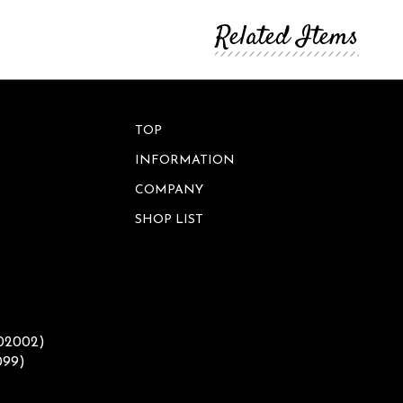
ワ
ッ
ー
Related Items
ト
ベ
ー
ス
サ
ニ
タ
フ
リ
レ
ー
TOP
ー
ム
INFORMATION
ア
ウ
COMPANY
小
ト
物
ド
SHOP LIST
入
ア
れ
バ
ラ
ッ
イ
グ
ト・
照
明
ウ
002002)
ォ
099)
ー
レ
ル
タ
デ