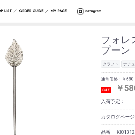
バ
ウ
バ
サ
マ
カ
プ
バ
テ
収
ッ
ォ
ラ
マ
ッ
ト
ラ
ッ
ス
納
／
／
P LIST
ORDER GUIDE
MY PAGE
instagram
グ
ー
エ
ー
ト
ラ
ン
グ
タ
ル
テ
リ
タ
ー
フ
デ
ィ
ー
ー・
ポ
ク
ク
レ
ァ
コ
ー
ハ
ー
リ
ッ
イ
ボ
ブ
レ
ン
フォレ
チ
ス
シ
テ
ン
デ
リ
ー
ギ
ラ
マ
ョ
ー
グ
ィ
ッ
シ
ン
プーン
イ
ス
ン
ブ
ッ
ー
ク
ョ
グ
小
ト・
ル
ズ
ケ
ン
物
照
ウ
ア
入
ブ
マ
ガ
明
エ
イ
用
クラフト
ナチュ
れ
ラ
ル
サ
レ
ス
ア
ミ
品
ン
チ
ン
ー
タ
テ
ウ
ケ
カ
グ
ジ
通常価格：￥680
ン
ー
バ
ォ
ッ
バ
フ
ラ
ハ
ド
シ
ン
￥58
ー
ト
ー/
ァ
ス
ン
デ
ョ
ダ
ク
SALE
ル
カ
ブ
ド
コ
ン
ナ・
ロ
デ
ー
リ
ケ
レ
ハ
防
ッ
入荷予定：
コ
テ
ッ
ア
ー
ン
寒
ク
レ
ン
ク
用
シ
カ
具
ー
品
ョ
チ
カタログペー
シ
ス
ン
サ
バ
ョ
レ
テ
ニ
ラ
ヘ
ン
そ
ジ
ー
タ
エ
ア
品番：
KI01312
の
ャ
シ