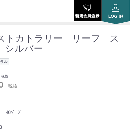
ストカトラリー リーフ ス
 シルバー
ラル
税抜
0
税抜
ジ：
40ﾍﾟｰｼﾞ
3