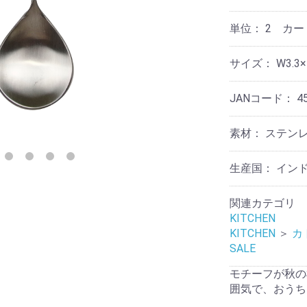
リ
テ
ケ
他
ー
ョ
ス
ー
ィ
ア
ナ
タ
ー
用
単位：
2 カ
リ
ン
品
そ
収
ー
ド
の
納
デ
サイズ：
W3.3×
他
ア
コ
そ
ロ
レ
そ
の
マ
ー
JANコード：
4
の
他
シ
他
ョ
そ
テ
ン
素材：
ステン
の
ウ
ー
他
ォ
ブ
ノ
ー
ル
生産国：
イン
ス
ル
ウ
タ
デ
エ
ル
コ
ア
関連カテゴリ
ジ
レ
KITCHEN
ッ
ー
ラ
ク
KITCHEN
＞
カ
シ
イ
ョ
SALE
ト・
ン
レ
照
モチーフが秋の
タ
明
ー
フ
囲気で、おうち
ラ
マ