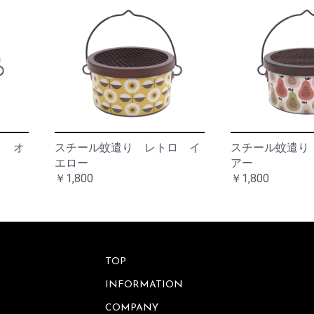
ワ
ッ
ー
ト
ベ
ー
ス
サ
ニ
タ
フ
リ
レ
ー
ー
ム
ア
ウ
ロ オ
スチール蚊遣り レトロ イ
スチール蚊遣り
小
ト
物
エロー
アー
ド
入
￥1,800
￥1,800
ア
れ
バ
ラ
ッ
イ
グ
ト・
照
TOP
明
ウ
ォ
INFORMATION
ー
レ
ル
タ
COMPANY
デ