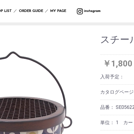
バ
ウ
バ
サ
マ
カ
プ
バ
テ
収
ッ
ォ
ラ
マ
ッ
ト
ラ
ッ
ス
納
／
／
P LIST
ORDER GUIDE
MY PAGE
instagram
グ
ー
エ
ー
ト
ラ
ン
グ
タ
ル
テ
リ
タ
ー
フ
デ
ィ
ー
ー・
ポ
ク
ク
レ
ァ
コ
ー
ハ
ー
リ
ッ
イ
ボ
ブ
レ
ン
スチー
チ
ス
シ
テ
ン
デ
リ
ー
ギ
ラ
マ
ョ
ー
グ
ィ
ッ
シ
ン
イ
ス
ン
ブ
ッ
ー
ク
ョ
グ
小
ト・
ル
ズ
ケ
ン
物
照
ウ
ア
￥1,800
入
ブ
マ
ガ
明
エ
イ
用
れ
ラ
ル
サ
レ
ス
ア
ミ
品
ン
チ
ン
ー
タ
テ
入荷予定：
ウ
ケ
カ
グ
ジ
ン
ー
バ
ォ
ッ
バ
フ
ラ
ハ
ド
シ
ン
ー
ト
ー/
ァ
ス
ン
デ
ョ
ダ
ク
カタログペー
ル
カ
ブ
ド
コ
ン
ナ・
ロ
デ
ー
リ
ケ
レ
ハ
防
ッ
コ
テ
ッ
ア
ー
ン
寒
ク
品番：
SE0562
レ
ン
ク
用
シ
カ
具
ー
品
ョ
チ
シ
ス
ン
サ
バ
単位：
1 カ
ョ
レ
テ
ニ
ラ
ヘ
ン
そ
ジ
ー
タ
エ
ア
の
ャ
シ