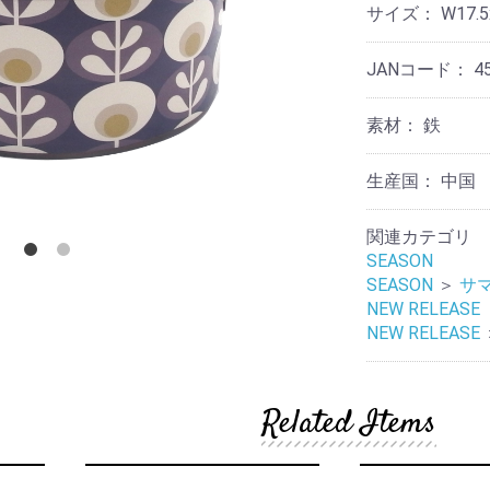
リ
テ
ケ
サイズ：
W17.
他
ー
ョ
ス
ー
ィ
ア
ナ
タ
ー
用
リ
ン
品
そ
JANコード：
4
収
ー
ド
の
納
デ
他
ア
コ
そ
素材：
鉄
ロ
レ
そ
の
マ
ー
の
他
シ
他
生産国：
中国
ョ
そ
テ
ン
の
ウ
ー
他
関連カテゴリ
ォ
ブ
ノ
SEASON
ー
ル
ス
ル
ウ
SEASON
＞
サ
タ
デ
エ
NEW RELEASE
ル
コ
ア
NEW RELEASE
ジ
レ
ッ
ー
ラ
ク
シ
イ
ョ
ト・
Related Items
ン
レ
照
タ
明
ー
フ
ラ
マ