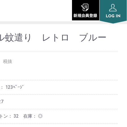
ル蚊遣り レトロ ブルー
税抜
ジ：
123ﾍﾟｰｼﾞ
27
ートン：
32
在庫：
◎