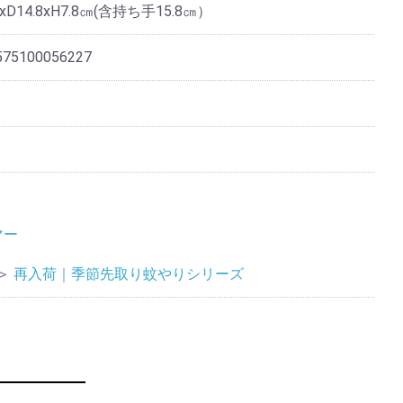
5xD14.8xH7.8㎝(含持ち手15.8㎝）
575100056227
マー
＞
再入荷｜季節先取り蚊やりシリーズ