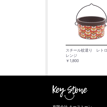
スチール蚊遣り レト
レンジ
￥1,800