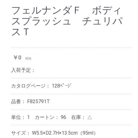
フェルナンダＦ ボディ
スプラッシュ チュリパ
スＴ
￥0
税抜
入荷予定：
カタログページ：
128ﾍﾟｰｼﾞ
品番：
F825791T
単位：
1 カートン：
96
在庫：
△
サイズ：
W5.5×D2.7H×13.5cm（95ml）