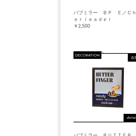
パブミラー ＢＰ Ｅ／Ｃ
ｅｒｌｅａｄｅｒ
￥2,500
DECORATION
在
detai
パブミラー ＢＵＴＴＥＲ