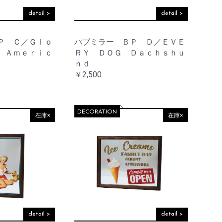
detail >
detail >
Ｐ Ｃ／Ｇｌｏ
パブミラー ＢＰ Ｄ／ＥＶＥ
 Ａｍｅｒｉｃ
ＲＹ ＤＯＧ Ｄａｃｈｓｈｕ
ｎｄ
￥2,500
DECORATION
在庫×
在庫×
detail >
detail >