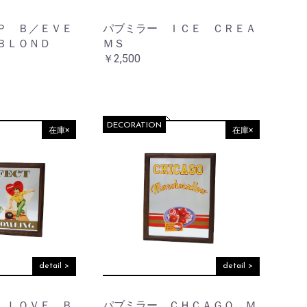
Ｐ Ｂ／ＥＶＥ
パブミラー ＩＣＥ ＣＲＥＡ
ＢＬＯＮＤ
ＭＳ
￥2,500
DECORATION
在庫×
在庫×
detail >
detail >
 ＬＯＶＥ Ｂ
パブミラー ＣＨＣＡＧＯ Ｍ