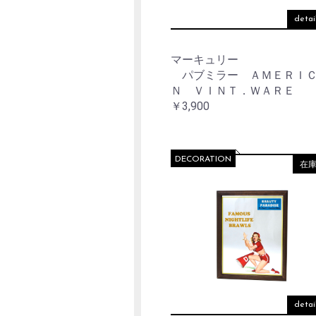
detai
マーキュリー
パブミラー ＡＭＥＲＩ
Ｎ ＶＩＮＴ．ＷＡＲＥ
￥3,900
DECORATION
在
detai