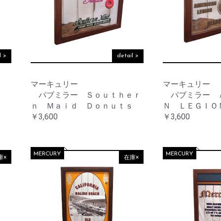
リ
テ
ケ
他
ー
ョ
ス
ー
ィ
ア
ナ
タ
ー
用
リ
ン
品
そ
収
ー
ド
の
納
デ
他
ア
コ
そ
l >
detail >
ロ
レ
そ
の
マ
ー
の
他
シ
他
マーキュリー
マーキュリー
ョ
そ
テ
パブミラー Ｓｏｕｔｈｅｒ
パブミラー 
ン
の
ウ
ー
ｎ Ｍａｉｄ Ｄｏｎｕｔｓ
Ｎ ＬＥＧＩＯ
他
ォ
ブ
￥3,600
￥3,600
ノ
ー
ル
ス
ル
ウ
タ
デ
エ
ル
コ
ア
ジ
レ
MERCURY
MERCURY
庫×
在庫×
ッ
ー
ラ
ク
シ
イ
ョ
ト・
ン
レ
照
タ
明
ー
フ
ラ
マ