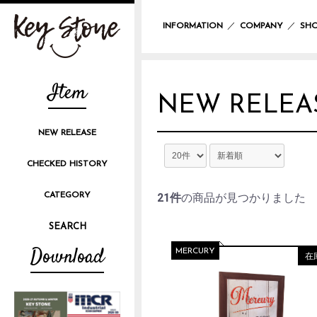
／
／
INFORMATION
COMPANY
SHO
Item
NEW RELEA
NEW RELEASE
CHECKED HISTORY
CATEGORY
21件
の商品が見つかりました
Download
MERCURY
在