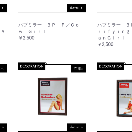
ー
コ
l >
detail >
レ
ー
お買い物を続ける
カートへ進む
シ
パブミラー ＢＰ Ｆ／Ｃｏ
パブミラー Ｂ
ョ
ン
ＣＡ
ｗ Ｇｉｒｌ
ｒｉｆｙｉｎｇ
￥2,500
ａｎＧｉｒｌ
レ
￥2,500
イ
ン
グ
ッ
DECORATION
DECORATION
ズ
庫△
在庫×
l >
detail >