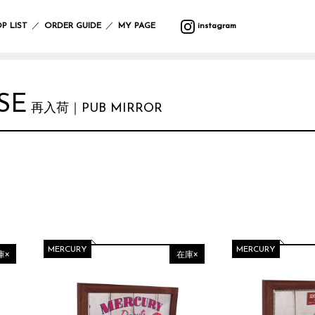
バ
ウ
バ
サ
マ
カ
プ
バ
テ
収
ッ
ォ
ラ
マ
ッ
ト
ラ
ッ
ス
納
／
／
P LIST
ORDER GUIDE
MY PAGE
instagram
グ
ー
エ
ー
ト
ラ
ン
グ
タ
ル
テ
リ
タ
ー
フ
デ
ィ
ー
ー・
ポ
ク
ク
レ
ァ
コ
ー
ハ
ー
リ
ッ
イ
ボ
ブ
レ
ン
チ
ス
シ
テ
ン
デ
リ
ー
ギ
SE
ラ
マ
ョ
ー
グ
ィ
ッ
シ
ン
再入荷｜PUB MIRROR
イ
ス
ン
ブ
ッ
ー
ク
ョ
グ
小
ト・
ル
ズ
ケ
ン
物
照
ウ
ア
入
ブ
マ
ガ
明
エ
イ
用
れ
ラ
ル
サ
レ
ス
ア
ミ
品
ン
チ
ン
ー
タ
テ
ウ
ケ
カ
グ
ジ
ン
ー
バ
ォ
ッ
バ
フ
ラ
ハ
ド
シ
ン
ー
ト
ー/
ァ
ス
ン
デ
ョ
ダ
ク
ル
カ
ブ
ド
コ
ン
ナ・
ロ
デ
ー
リ
ケ
レ
ハ
防
ッ
コ
テ
ッ
ア
ー
ン
寒
ク
MERCURY
MERCURY
レ
ン
ク
用
庫×
在庫×
シ
カ
具
ー
品
ョ
チ
シ
ス
ン
サ
バ
ョ
レ
テ
ニ
ラ
ヘ
ン
そ
ジ
ー
タ
エ
ア
の
ャ
シ