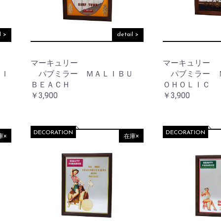
ワ
ッ
ー
ト
ベ
ー
l >
detail >
ス
サ
ニ
タ
フ
マーキュリー
マーキュリー
リ
レ
ー
ＬＩ
パブミラー ＭＡＬＩＢＵ
パブミラー 
ー
ム
ＢＥＡＣＨ
ＯＨＯＬＩＣ
ア
￥3,900
￥3,900
ウ
小
ト
物
ド
入
ア
れ
DECORATION
DECORATION
庫×
在庫×
バ
ラ
ッ
イ
グ
ト・
照
明
ウ
ォ
ー
レ
ル
タ
デ