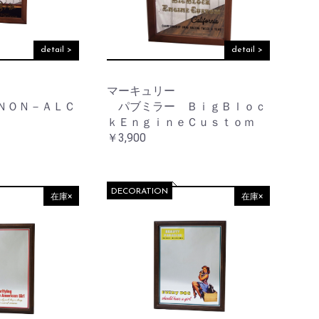
detail >
detail >
マーキュリー
ＮＯＮ－ＡＬＣ
パブミラー ＢｉｇＢｌｏｃ
ｋＥｎｇｉｎｅＣｕｓｔｏｍ
￥3,900
DECORATION
在庫×
在庫×