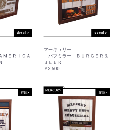
detail >
detail >
マーキュリー
ＡＭＥＲＩＣＡ
パブミラー ＢＵＲＧＥＲ＆
Ｎ
ＢＥＥＲ
￥3,600
MERCURY
在庫×
在庫×