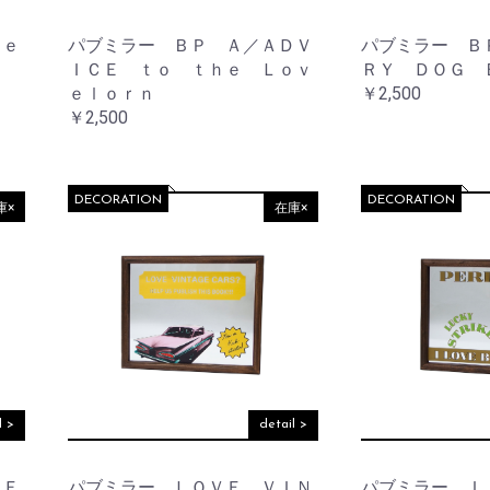
ｈｅ
パブミラー ＢＰ Ａ／ＡＤＶ
パブミラー Ｂ
ＩＣＥ ｔｏ ｔｈｅ Ｌｏｖ
ＲＹ ＤＯＧ 
ｅｌｏｒｎ
￥2,500
￥2,500
DECORATION
DECORATION
庫×
在庫×
l >
detail >
 Ｆ
パブミラー ＬＯＶＥ ＶＩＮ
パブミラー Ｉ