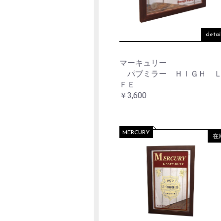
detai
マーキュリー
パブミラー ＨＩＧＨ 
ＦＥ
￥3,600
MERCURY
在