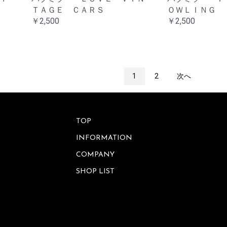
ＴＡＧＥ ＣＡＲＳ
ＯＷＬＩＮＧ
￥2,500
￥2,500
1
2
次へ
TOP
INFORMATION
COMPANY
SHOP LIST