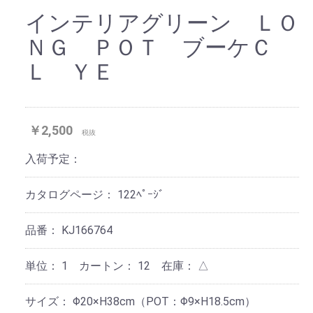
インテリアグリーン ＬＯ
ＮＧ ＰＯＴ ブーケＣ
Ｌ ＹＥ
￥2,500
税抜
入荷予定：
カタログページ：
122ﾍﾟｰｼﾞ
品番：
KJ166764
単位：
1 カートン：
12
在庫：
△
サイズ：
Φ20×H38cm（POT：Φ9×H18.5cm）