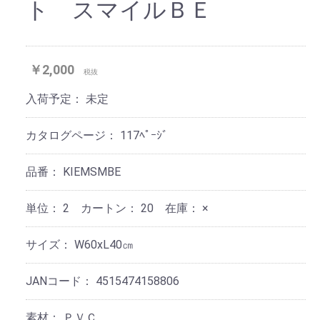
ト スマイルＢＥ
￥2,000
税抜
入荷予定：
未定
カタログページ：
117ﾍﾟｰｼﾞ
品番：
KIEMSMBE
単位：
2 カートン：
20
在庫：
×
サイズ：
W60xL40㎝
JANコード：
4515474158806
素材：
ＰＶＣ