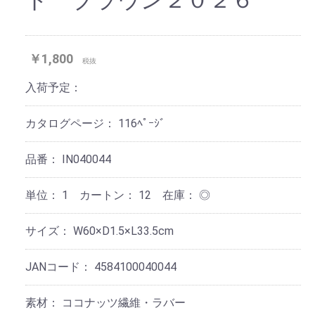
￥1,800
税抜
入荷予定：
カタログページ：
116ﾍﾟｰｼﾞ
品番：
IN040044
単位：
1 カートン：
12
在庫：
◎
サイズ：
W60×D1.5×L33.5cm
JANコード：
4584100040044
素材：
ココナッツ繊維・ラバー