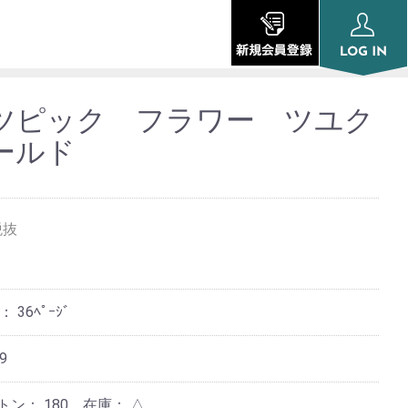
ツピック フラワー ツユク
ールド
税抜
ジ：
36ﾍﾟｰｼﾞ
9
ートン：
180
在庫：
△