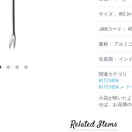
リ
テ
ケ
他
ー
ョ
ス
ー
ィ
ア
ナ
タ
ー
用
サイズ：
W2.3×
リ
ン
品
そ
収
ー
ド
の
納
デ
他
JANコード：
4
ア
コ
そ
ロ
レ
そ
の
マ
ー
の
他
素材：
アルミ
シ
他
ョ
そ
テ
ン
の
生産国：
イン
ウ
ー
他
ォ
ブ
ノ
ー
ル
関連カテゴリ
ス
ル
ウ
タ
KITCHEN
デ
エ
ル
コ
ア
KITCHEN
＞
テ
ジ
レ
ッ
ー
小花が咲いたよ
ラ
ク
シ
イ
せば、お花畑の
ョ
ト・
ン
レ
照
タ
明
Related Items
ー
フ
ラ
マ