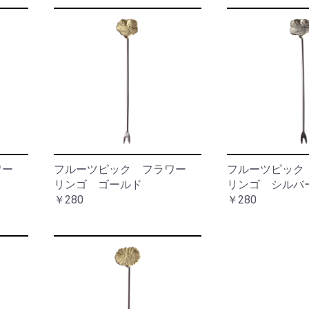
ワ
ッ
ー
ト
ベ
ー
ス
サ
ニ
タ
フ
リ
レ
ー
ー
ム
ア
ウ
小
ト
物
ド
ラワー
フルーツピック フラワー
フルーツピッ
入
ア
れ
リンゴ ゴールド
リンゴ シルバ
￥280
￥280
バ
ラ
ッ
イ
グ
ト・
照
明
ウ
ォ
ー
レ
ル
タ
デ