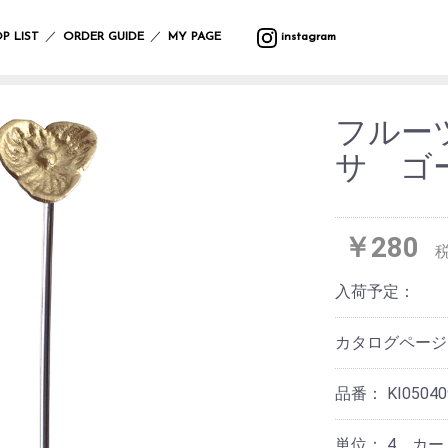
バ
ウ
バ
サ
マ
カ
プ
バ
テ
収
ッ
ォ
ラ
マ
ッ
ト
ラ
ッ
ス
納
／
／
P LIST
ORDER GUIDE
MY PAGE
instagram
グ
ー
エ
ー
ト
ラ
ン
グ
タ
ル
テ
リ
タ
ー
フ
デ
ィ
ー
ー・
ポ
ク
ク
レ
ァ
コ
ー
ハ
ー
リ
ッ
イ
ボ
ブ
レ
ン
フルー
チ
ス
シ
テ
ン
デ
リ
ー
ギ
ラ
マ
ョ
ー
グ
ィ
ッ
シ
ン
サ ゴ
イ
ス
ン
ブ
ッ
ー
ク
ョ
グ
小
ト・
ル
ズ
ケ
ン
物
照
ウ
ア
入
ブ
マ
ガ
明
エ
イ
用
れ
ラ
ル
サ
レ
ス
ア
ミ
品
￥280
ン
チ
ン
ー
タ
テ
ウ
ケ
カ
グ
ジ
ン
ー
バ
ォ
ッ
バ
フ
ラ
ハ
ド
シ
ン
入荷予定：
ー
ト
ー/
ァ
ス
ン
デ
ョ
ダ
ク
ル
カ
ブ
ド
コ
ン
ナ・
ロ
デ
ー
リ
ケ
レ
ハ
防
ッ
カタログペー
コ
テ
ッ
ア
ー
ン
寒
ク
レ
ン
ク
用
シ
カ
具
ー
品
ョ
チ
品番：
KI05040
シ
ス
ン
サ
バ
ョ
レ
テ
ニ
ラ
ヘ
ン
そ
ジ
ー
タ
エ
ア
単位：
4 カ
の
ャ
シ