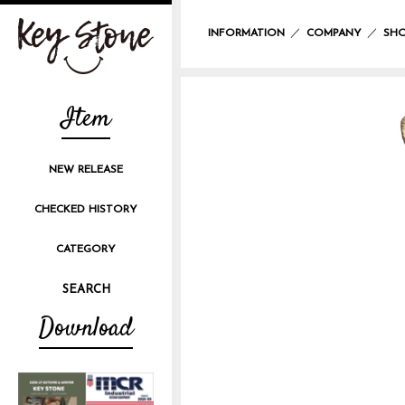
／
／
INFORMATION
COMPANY
SHO
Item
NEW RELEASE
CHECKED HISTORY
CATEGORY
Download