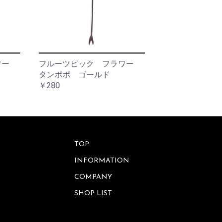
ー
コ
レ
ー
シ
ョ
ン
ラワー
フルーツピック フラワー
レ
タンポポ ゴールド
イ
￥280
ン
グ
ッ
ズ
TOP
INFORMATION
COMPANY
SHOP LIST