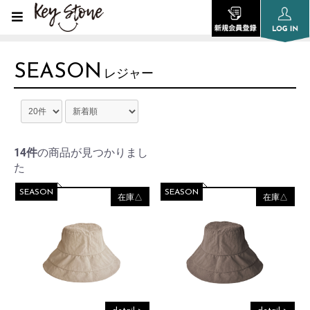
SEASON
レジャー
14件
の商品が見つかりまし
た
SEASON
SEASON
在庫△
在庫△